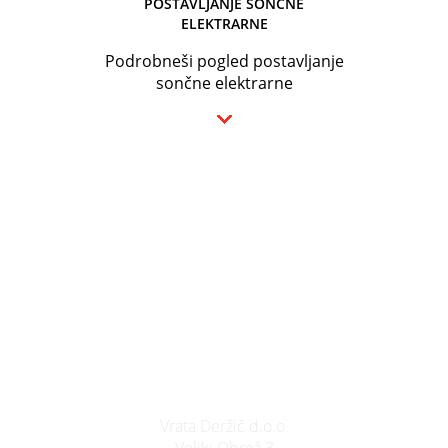
POSTAVLJANJE SONČNE
ELEKTRARNE
Podrobneši pogled postavljanje
sončne elektrarne
Vrata Deržič d.o.o.
Veliki Obrež 3