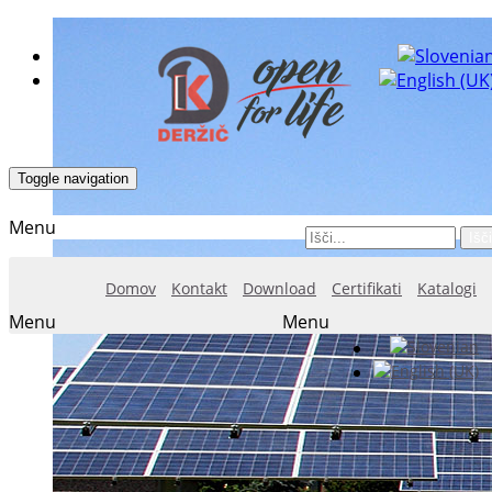
Toggle navigation
Menu
Išči
Domov
Kontakt
Download
Certifikati
Katalogi
Menu
Menu