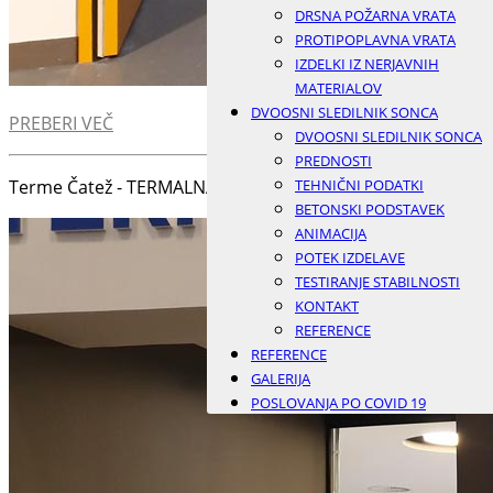
DRSNA POŽARNA VRATA
PROTIPOPLAVNA VRATA
IZDELKI IZ NERJAVNIH
MATERIALOV
DVOOSNI SLEDILNIK SONCA
PREBERI VEČ
DVOOSNI SLEDILNIK SONCA
PREDNOSTI
Terme Čatež - TERMALNA RIVIERA
TEHNIČNI PODATKI
BETONSKI PODSTAVEK
ANIMACIJA
POTEK IZDELAVE
TESTIRANJE STABILNOSTI
KONTAKT
REFERENCE
REFERENCE
GALERIJA
POSLOVANJA PO COVID 19