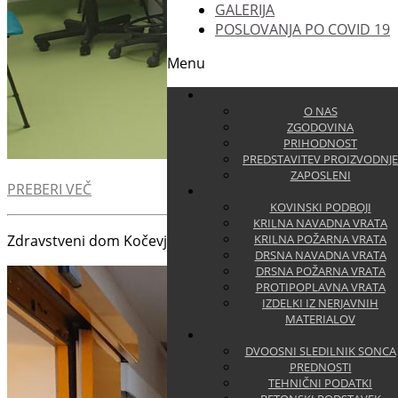
GALERIJA
POSLOVANJA PO COVID 19
Menu
O NAS
ZGODOVINA
PRIHODNOST
PREDSTAVITEV PROIZVODNJE
ZAPOSLENI
PREBERI VEČ
KOVINSKI PODBOJI
KRILNA NAVADNA VRATA
Zdravstveni dom Kočevje
KRILNA POŽARNA VRATA
DRSNA NAVADNA VRATA
DRSNA POŽARNA VRATA
PROTIPOPLAVNA VRATA
IZDELKI IZ NERJAVNIH
MATERIALOV
DVOOSNI SLEDILNIK SONCA
PREDNOSTI
TEHNIČNI PODATKI