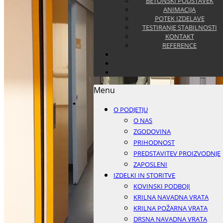
BETONSKI PODSTAVEK
ANIMACIJA
POTEK IZDELAVE
TESTIRANJE STABILNOSTI
KONTAKT
REFERENCE
Menu
O PODJETJU
O NAS
ZGODOVINA
PRIHODNOST
PREDSTAVITEV PROIZVODNJE
ZAPOSLENI
IZDELKI IN STORITVE
KOVINSKI PODBOJI
KRILNA NAVADNA VRATA
KRILNA POŽARNA VRATA
DRSNA NAVADNA VRATA