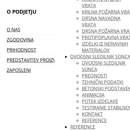
VRATA
O PODJETJU
KRILNA POŽARNA VRA
DRSNA NAVADNA
VRATA
O NAS
DRSNA POŽARNA VRA
PROTIPOPLAVNA VRA
ZGODOVINA
IZDELKI IZ NERJAVNIH
PRIHODNOST
MATERIALOV
DVOOSNI SLEDILNIK SONC
PREDSTAVITEV PROIZVODNJE
DVOOSNI SLEDILNIK
SONCA
ZAPOSLENI
PREDNOSTI
TEHNIČNI PODATKI
BETONSKI PODSTAVE
ANIMACIJA
POTEK IZDELAVE
TESTIRANJE STABILNO
KONTAKT
REFERENCE
REFERENCE