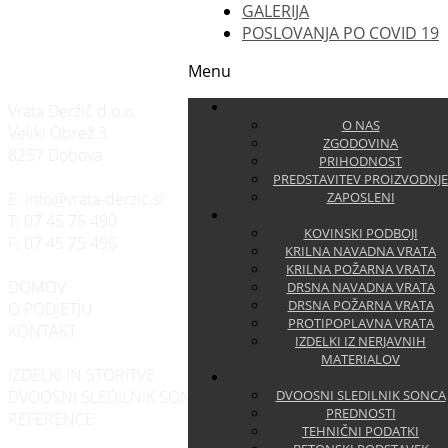
GALERIJA
POSLOVANJA PO COVID 19
Menu
Vrata Deržič d.o.o.
O NAS
Veliki Obrež 3
ZGODOVINA
8257 Dobova
PRIHODNOST
PREDSTAVITEV PROIZVODNJE
E:
info@vrata-derzic.si
ZAPOSLENI
T:
07 45 75 490
KOVINSKI PODBOJI
F:
07 45 75 496
KRILNA NAVADNA VRATA
KRILNA POŽARNA VRATA
DOMOV
DRSNA NAVADNA VRATA
DRSNA POŽARNA VRATA
O PODJETJU
PROTIPOPLAVNA VRATA
KONTAKT
IZDELKI IZ NERJAVNIH
MATERIALOV
IZDELKI IN STORITVE
DVOOSNI SLEDILNIK SONCA
DVOOSNI SLEDILNIK SONCA
PREDNOSTI
REFERENCE
TEHNIČNI PODATKI