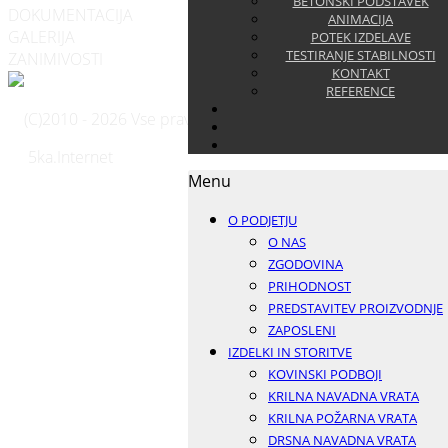
BETONSKI PODSTAVEK
DOKUMENTACIJA
ANIMACIJA
GALERIJA
POTEK IZDELAVE
TESTIRANJE STABILNOSTI
ZANIMIVOSTI
KONTAKT
REFERENCE
(C)2010 - 2026 Vse pravice pridržane - Vsebino ali dele vsebi
5ka.Internet
Menu
O PODJETJU
O NAS
ZGODOVINA
PRIHODNOST
PREDSTAVITEV PROIZVODNJE
ZAPOSLENI
IZDELKI IN STORITVE
KOVINSKI PODBOJI
KRILNA NAVADNA VRATA
KRILNA POŽARNA VRATA
DRSNA NAVADNA VRATA